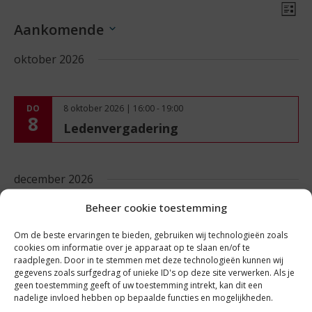
Wee
Ev
Lijst
wee
Aankomende
navi
nav
Selecteer
oktober 2026
een
datum.
DO
8 oktober 2026 | 16:00
-
19:00
8
Ledenvergadering
december 2026
Beheer cookie toestemming
DO
3 december 2026 | 16:00
-
20:00
Om de beste ervaringen te bieden, gebruiken wij technologieën zoals
3
Ledenvergadering
cookies om informatie over je apparaat op te slaan en/of te
raadplegen. Door in te stemmen met deze technologieën kunnen wij
gegevens zoals surfgedrag of unieke ID's op deze site verwerken. Als je
geen toestemming geeft of uw toestemming intrekt, kan dit een
nadelige invloed hebben op bepaalde functies en mogelijkheden.